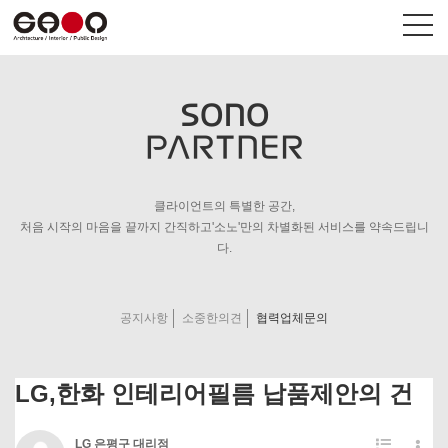
SONO
PARTNER
회사개요
상업공간
사업영역
HUMAN공간
C.I.
브랜드
클라이언트의 특별한 공간,
Contact us
펜션/숙박
처음 시작의 마음을 끝까지 간직하고'소노'만의 차별화된 서비스를 약속드립니
다.
공지사항
소중한의견
협력업체문의
온라인견적
공지사항
견적의뢰현황
소중한의견
협력업체문의
LG,한화 인테리어필름 납품제안의 건
LG 은평구 대리점