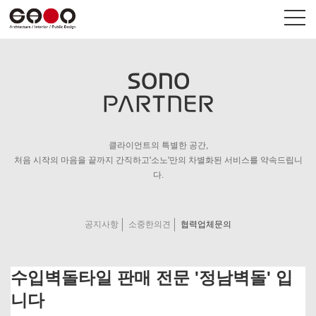
SONO
PARTNER
회사개요
상업공간
사업영역
HUMAN공간
C.I.
브랜드
클라이언트의 특별한 공간,
Contact us
펜션/숙박
처음 시작의 마음을 끝까지 간직하고'소노'만의 차별화된 서비스를 약속드립니
다.
공지사항
소중한의견
협력업체문의
온라인견적
공지사항
견적의뢰현황
소중한의견
협력업체문의
수입벽돌타일 판매 전문 '정남벽돌' 입
니다