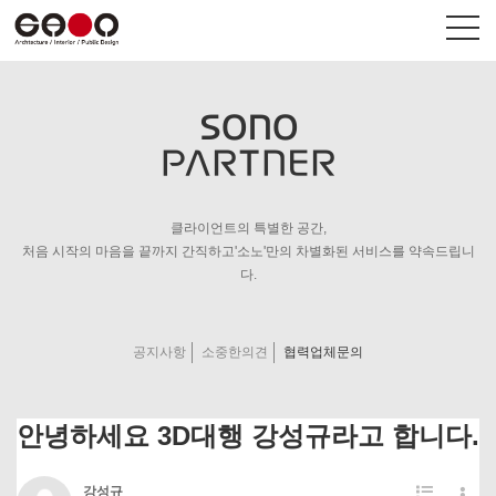
SONO
PARTNER
회사개요
상업공간
사업영역
HUMAN공간
C.I.
브랜드
클라이언트의 특별한 공간,
Contact us
펜션/숙박
처음 시작의 마음을 끝까지 간직하고'소노'만의 차별화된 서비스를 약속드립니
다.
공지사항
소중한의견
협력업체문의
온라인견적
공지사항
견적의뢰현황
소중한의견
협력업체문의
안녕하세요 3D대행 강성규라고 합니다.
강성규